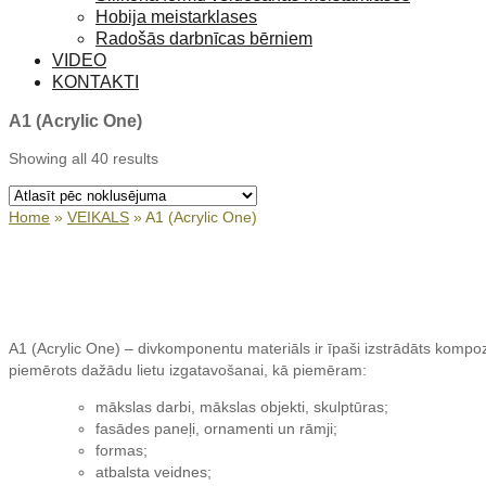
Hobija meistarklases
Radošās darbnīcas bērniem
VIDEO
KONTAKTI
A1 (Acrylic One)
Showing all 40 results
Home
»
VEIKALS
»
A1 (Acrylic One)
A1 (Acrylic One) – divkomponentu materiāls ir īpaši izstrādāts kompoz
piemērots dažādu lietu izgatavošanai, kā piemēram:
mākslas darbi, mākslas objekti, skulptūras;
fasādes paneļi, ornamenti un rāmji;
formas;
atbalsta veidnes;