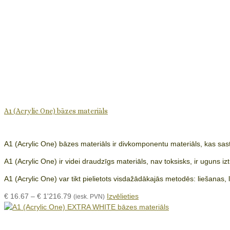
A1 (Acrylic One) bāzes materiāls
A1 (Acrylic One) bāzes materiāls ir divkomponentu materiāls, kas sas
A1 (Acrylic One) ir videi draudzīgs materiāls, nav toksisks, ir uguns i
A1 (Acrylic One) var tikt pielietots visdažādākajās metodēs: liešanas, 
Price
This
€
16.67
–
€
1'216.79
Izvēlieties
(iesk. PVN)
range:
product
€ 16.67
has
through
multiple