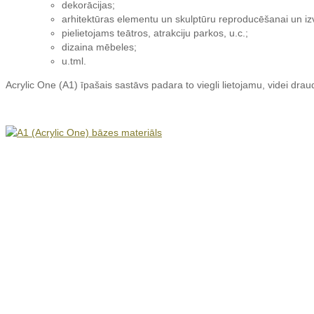
dekorācijas;
arhitektūras elementu un skulptūru reproducēšanai un izv
pielietojams teātros, atrakciju parkos, u.c.;
dizaina mēbeles;
u.tml.
Acrylic One (A1) īpašais sastāvs padara to viegli lietojamu, videi dra