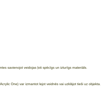
s savienojot veidojas ļoti spēcīgs un izturīgs materiāls.
rylic One) var izmantot lejot veidnēs vai uzklājot tieši uz objekta.