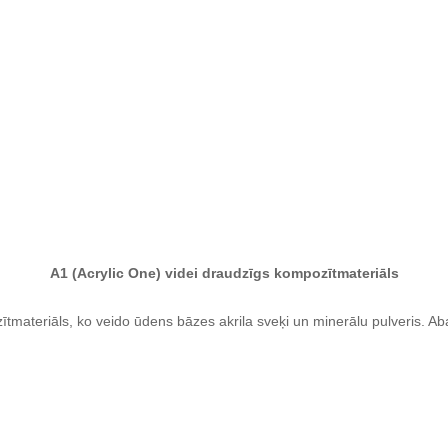
A1 (Acrylic One) videi draudzīgs kompozītmateriāls
ītmateriāls, ko veido ūdens bāzes akrila sveķi un minerālu pulveris. Ab