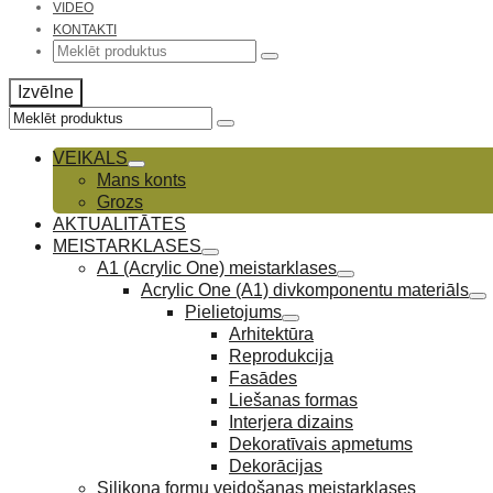
VIDEO
KONTAKTI
Search
for:
Izvēlne
Search
for:
VEIKALS
Mans konts
Grozs
AKTUALITĀTES
MEISTARKLASES
A1 (Acrylic One) meistarklases
Acrylic One (A1) divkomponentu materiāls
Pielietojums
Arhitektūra
Reprodukcija
Fasādes
Liešanas formas
Interjera dizains
Dekoratīvais apmetums
Dekorācijas
Silikona formu veidošanas meistarklases