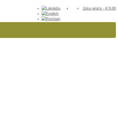
Jūsu grozs
-
€
0.00