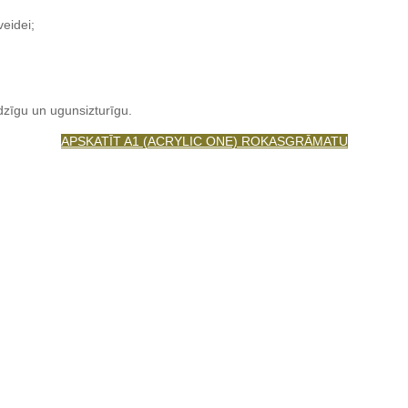
eidei;
udzīgu un ugunsizturīgu.
APSKATĪT A1 (ACRYLIC ONE) ROKASGRĀMATU