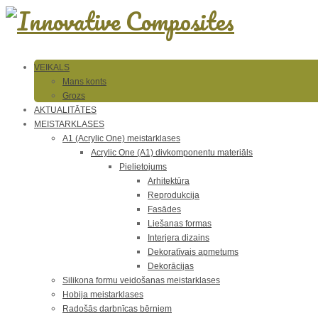
VEIKALS
Mans konts
Grozs
AKTUALITĀTES
MEISTARKLASES
A1 (Acrylic One) meistarklases
Acrylic One (A1) divkomponentu materiāls
Pielietojums
Arhitektūra
Reprodukcija
Fasādes
Liešanas formas
Interjera dizains
Dekoratīvais apmetums
Dekorācijas
Silikona formu veidošanas meistarklases
Hobija meistarklases
Radošās darbnīcas bērniem