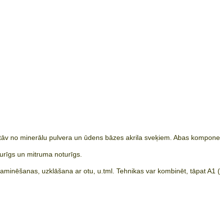
tāv no minerālu pulvera un ūdens bāzes akrila sveķiem. Abas komponente
zturīgs un mitruma noturīgs.
laminēšanas, uzklāšana ar otu, u.tml. Tehnikas var kombinēt, tāpat A1 (Ac