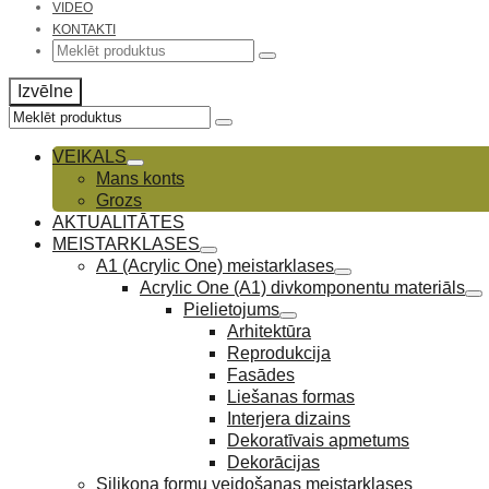
VIDEO
KONTAKTI
Search
for:
Izvēlne
Search
for:
VEIKALS
Mans konts
Grozs
AKTUALITĀTES
MEISTARKLASES
A1 (Acrylic One) meistarklases
Acrylic One (A1) divkomponentu materiāls
Pielietojums
Arhitektūra
Reprodukcija
Fasādes
Liešanas formas
Interjera dizains
Dekoratīvais apmetums
Dekorācijas
Silikona formu veidošanas meistarklases