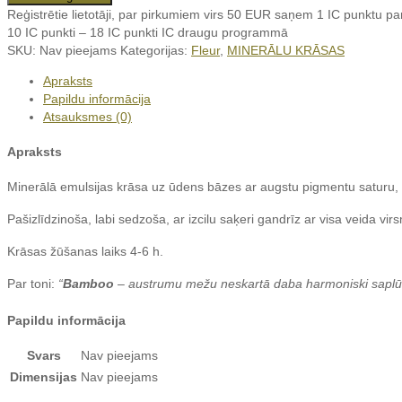
"Bamboo"
Reģistrētie lietotāji, par pirkumiem virs 50 EUR saņem 1 IC punktu p
daudzums
10 IC punkti – 18 IC punkti
IC draugu programmā
SKU:
Nav pieejams
Kategorijas:
Fleur
,
MINERĀLU KRĀSAS
Apraksts
Papildu informācija
Atsauksmes (0)
Apraksts
Minerālā emulsijas krāsa uz ūdens bāzes ar augstu pigmentu saturu,
Pašizlīdzinoša, labi sedzoša, ar izcilu saķeri gandrīz ar visa veida v
Krāsas žūšanas laiks 4-6 h.
Par toni:
“
Bamboo
–
austrumu mežu neskartā daba harmoniski saplūst 
Papildu informācija
Svars
Nav pieejams
Dimensijas
Nav pieejams