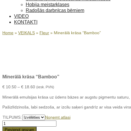
Hobija meistarklases
Radošās darbnīcas bērniem
VIDEO
KONTAKTI
Home
»
VEIKALS
»
Fleur
»
Minerālā krāsa “Bamboo”
Minerālā krāsa “Bamboo”
Price
€
10.50
–
€
18.60
(iesk. PVN)
range:
Minerālā emulsijas krāsa uz ūdens bāzes ar augstu pigmentu saturu,
€ 10.50
through
Pašizlīdzinoša, labi sedzoša, ar izcilu saķeri gandrīz ar visa veida vi
€ 18.60
TILPUMS:
Noņemt atlasi
Minerālā
krāsa
Pievienot grozam