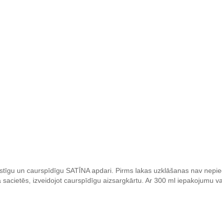
lastīgu un caurspīdīgu SATĪNA apdari. Pirms lakas uzklāšanas nav nepie
aka sacietēs, izveidojot caurspīdīgu aizsargkārtu. Ar 300 ml iepakojumu v