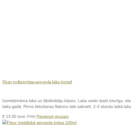
Fleur poliuretāna aerosola laka 300ml
Izsmidzināma laka uz šķīdinātāju bāzes. Laka veido īpaši izturīgu, e
laika gaitā. Pirms lietošanas flakonu labi sakratīt. 2-3 stundu laikā l
€
13.50
Pievienot grozam
(iesk. PVN)