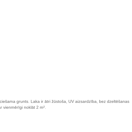
ciešama grunts. Laka ir ātri žūstoša, UV aizsardzība, bez dzeltēšanas
ar vienmērīgi noklāt 2 m².