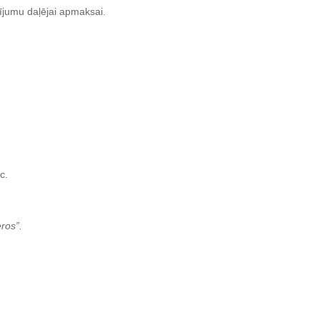
ījumu daļējai apmaksai.
c.
ros”.