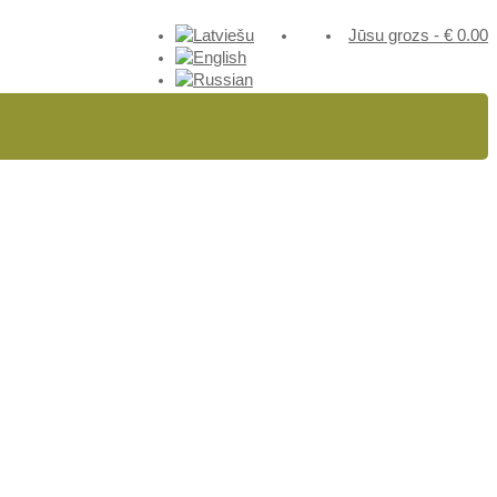
Jūsu grozs
-
€
0.00