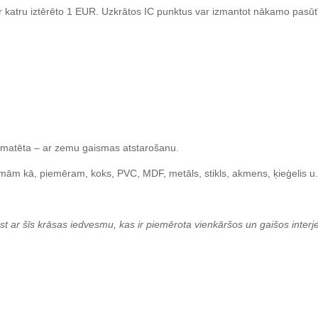
ar katru iztērēto 1 EUR. Uzkrātos IC punktus var izmantot nākamo pasūt
 matēta – ar zemu gaismas atstarošanu.
irsmām kā, piemēram, koks, PVC, MDF, metāls, stikls, akmens, ķieģelis u.
ar šīs krāsas iedvesmu, kas ir piemērota vienkāršos un gaišos interje