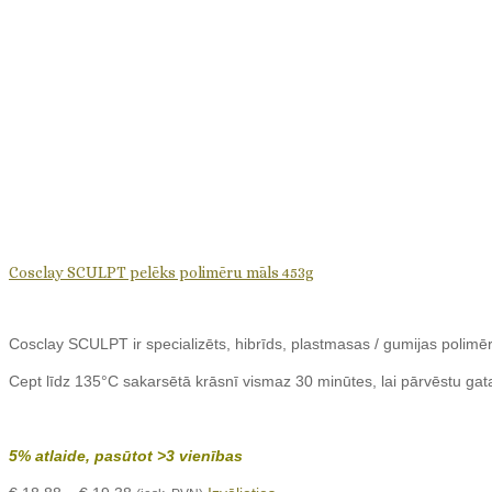
Cosclay SCULPT pelēks polimēru māls 453g
Cosclay SCULPT ir specializēts, hibrīds, plastmasas / gumijas polimē
Cept līdz 135°C sakarsētā krāsnī vismaz 30 minūtes, lai pārvēstu gat
5% atlaide, pasūtot >3 vienības
Price
This