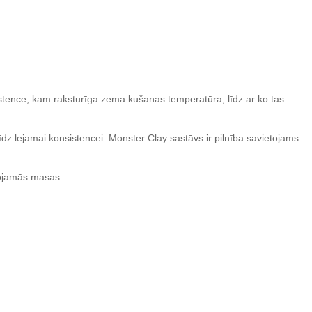
sistence, kam raksturīga zema kušanas temperatūra, līdz ar ko tas
dz lejamai konsistencei. Monster Clay sastāvs ir pilnība savietojams
dojamās masas.