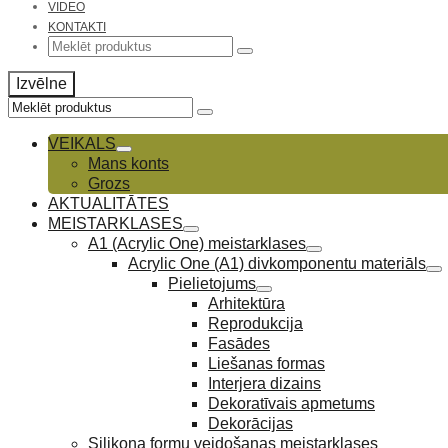
VIDEO
KONTAKTI
Search
for:
Izvēlne
Search
for:
VEIKALS
Mans konts
Grozs
AKTUALITĀTES
MEISTARKLASES
A1 (Acrylic One) meistarklases
Acrylic One (A1) divkomponentu materiāls
Pielietojums
Arhitektūra
Reprodukcija
Fasādes
Liešanas formas
Interjera dizains
Dekoratīvais apmetums
Dekorācijas
Silikona formu veidošanas meistarklases