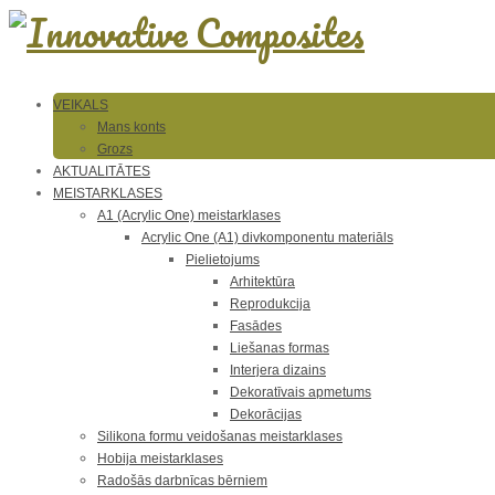
VEIKALS
Mans konts
Grozs
AKTUALITĀTES
MEISTARKLASES
A1 (Acrylic One) meistarklases
Acrylic One (A1) divkomponentu materiāls
Pielietojums
Arhitektūra
Reprodukcija
Fasādes
Liešanas formas
Interjera dizains
Dekoratīvais apmetums
Dekorācijas
Silikona formu veidošanas meistarklases
Hobija meistarklases
Radošās darbnīcas bērniem