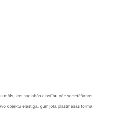
ru māls, kas saglabās elastību pēc sacietēšanas.
avo objektu elastīgā, gumijotā plastmasas formā.