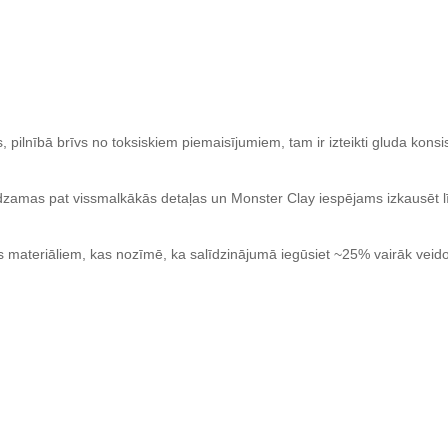
 pilnībā brīvs no toksiskiem piemaisījumiem, tam ir izteikti gluda kon
redzamas pat vissmalkākās detaļas un Monster Clay iespējams izkausēt lī
s materiāliem, kas nozīmē, ka salīdzinājumā iegūsiet ~25% vairāk vei