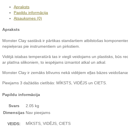
2.05kg
Apraksts
daudzums
Papildu informācija
Atsauksmes (0)
Apraksts
Monster Clay sastāvā ir pārtikas standartiem atbilstošas komponentes,
nepieķeras pie instrumentiem un pirkstiem.
Vidējā istabas temperatūrā tas ir viegli veidojams un plastisks, būs 
ar platīna silikoniem, to iespējams izmantot atkal un atkal.
Monster Clay ir zemāks blīvums nekā vidējiem eļļas bāzes veidošana
Pieejams 3 dažādās cietībās: MĪKSTS, VIDĒJS un CIETS.
Papildu informācija
Svars
2.05 kg
Dimensijas
Nav pieejams
MĪKSTS, VIDĒJS, CIETS
VEIDS: