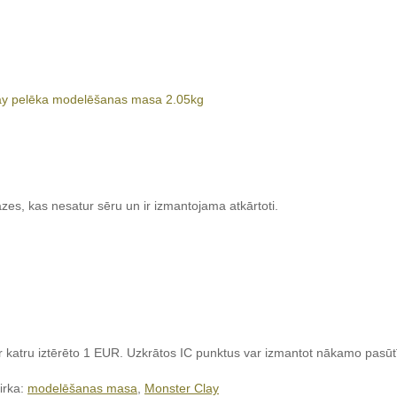
ay pelēka modelēšanas masa 2.05kg
s, kas nesatur sēru un ir izmantojama atkārtoti.
ar katru iztērēto 1 EUR. Uzkrātos IC punktus var izmantot nākamo pasūt
irka:
modelēšanas masa
,
Monster Clay