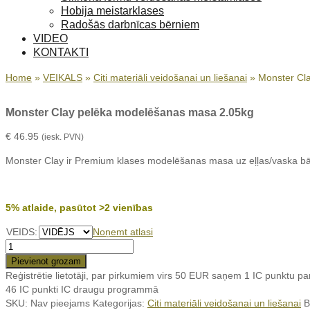
Hobija meistarklases
Radošās darbnīcas bērniem
VIDEO
KONTAKTI
Home
»
VEIKALS
»
Citi materiāli veidošanai un liešanai
»
Monster Cl
Monster Clay pelēka modelēšanas masa 2.05kg
€
46.95
(iesk. PVN)
Monster Clay ir Premium klases modelēšanas masa uz eļļas/vaska bāze
5% atlaide, pasūtot >2 vienības
VEIDS:
Noņemt atlasi
Monster
Clay
Pievienot grozam
pelēka
Reģistrētie lietotāji, par pirkumiem virs 50 EUR saņem 1 IC punktu p
modelēšanas
46 IC punkti
IC draugu programmā
masa
SKU:
Nav pieejams
Kategorijas:
Citi materiāli veidošanai un liešanai
B