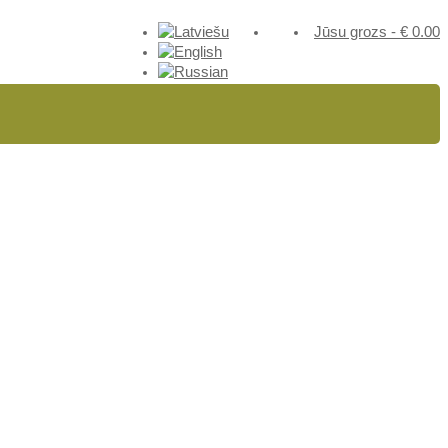
Jūsu grozs
-
€
0.00